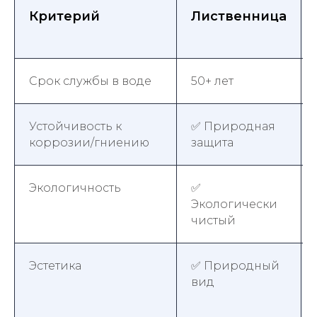
Критерий
Лиственница
Срок службы в воде
50+ лет
Устойчивость к
✅ Природная
коррозии/гниению
защита
Экологичность
✅
Экологически
чистый
Эстетика
✅ Природный
вид