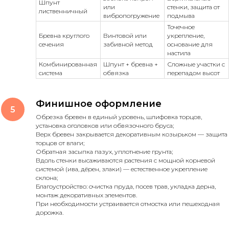
Шпунт
или
стенки, защита от
лиственничный
вибропогружение
подмыва
Точечное
Бревна круглого
Винтовой или
укрепление,
сечения
забивной метод
основание для
настила
Комбинированная
Шпунт + бревна +
Сложные участки с
система
обвязка
перепадом высот
Финишное оформление
Обрезка бревен в единый уровень, шлифовка торцов,
установка оголовков или обвязочного бруса;
Верх бревен закрывается декоративным козырьком — защита
торцов от влаги;
Обратная засыпка пазух, уплотнение грунта;
Вдоль стенки высаживаются растения с мощной корневой
системой (ива, дёрен, злаки) — естественное укрепление
склона;
Благоустройство: очистка пруда, посев трав, укладка дерна,
монтаж декоративных элементов.
При необходимости устраивается отмостка или пешеходная
дорожка.