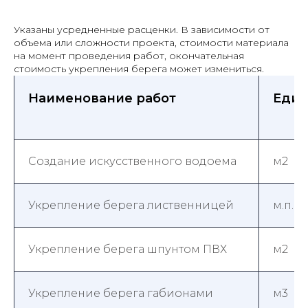
Указаны усредненные расценки. В зависимости от
объема или сложности проекта, стоимости материала
на момент проведения работ, окончательная
стоимость укрепления берега может измениться.
Наименование работ
Един
Создание искусственного водоема
м2
Укрепление берега лиственницей
м.п.
Укрепление берега шпунтом ПВХ
м2
Укрепление берега габионами
м3