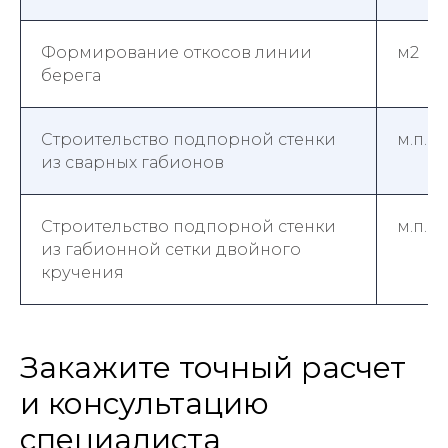
Формирование откосов линии
м2
берега
Строительство подпорной стенки
м.п.
из сварных габионов
Строительство подпорной стенки
м.п.
из габионной сетки двойного
кручения
Закажите точный расчет
и консультацию
специалиста