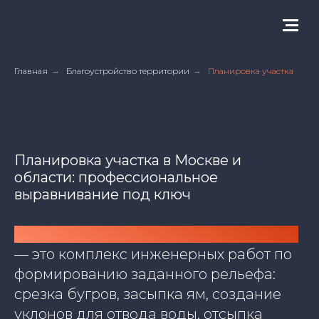
Центральный
строительный
корпус
Главная
→
Благоустройство территории
→
Планировка участка
Планировка участка в Москве и
области: профессиональное
выравнивание под ключ
Планировка (выравнивание) участка
— это комплекс инженерных работ по
формированию заданного рельефа:
срезка бугров, засыпка ям, создание
уклонов для отвода воды, отсыпка